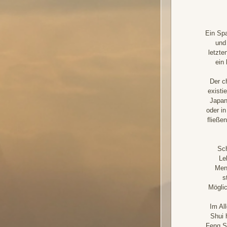
Ein Spa
und
letzte
ein
Der c
existi
Japan
oder i
fließe
Sch
Le
Mens
s
Möglic
Im Al
Shui 
Feng S