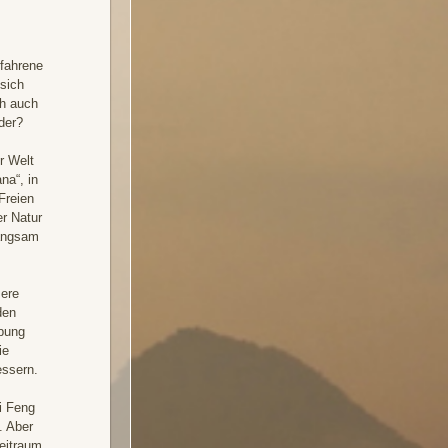
efahrene
sich
ch auch
der?
r Welt
na“, in
Freien
r Natur
langsam
sere
den
ebung
ie
essern.
i Feng
. Aber
eitraum