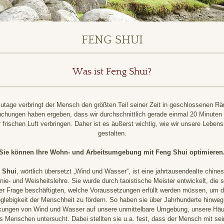
FENG SHUI
Was ist Feng Shui?
utage verbringt der Mensch den größten Teil seiner Zeit in geschlossenen R
chungen haben ergeben, dass wir durchschnittlich gerade einmal 20 Minute
 frischen Luft verbringen. Daher ist es äußerst wichtig, wie wir unsere Lebe
gestalten.
Sie können Ihre Wohn- und Arbeitsumgebung mit Feng Shui optimieren
 Shui
, wörtlich übersetzt „Wind und Wasser“, ist eine jahrtausendealte chine
ie- und Weisheitslehre. Sie wurde durch taoistische Meister entwickelt, die s
er Frage beschäftigten, welche Voraussetzungen erfüllt werden müssen, um d
glebigkeit der Menschheit zu fördern. So haben sie über Jahrhunderte hinweg
kungen von Wind und Wasser auf unsere unmittelbare Umgebung, unsere Häu
s Menschen untersucht. Dabei stellten sie u.a. fest, dass der Mensch mit sei