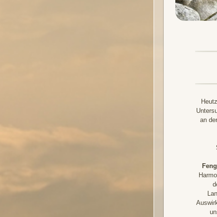
Heutz
Untersu
an der
Feng
Harmon
d
Lan
Auswir
un