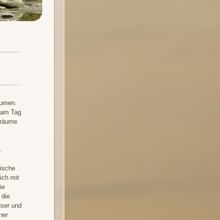
äumen.
n am Tag
nsräume
.
sische
ich mit
ie
 die
ser und
ner