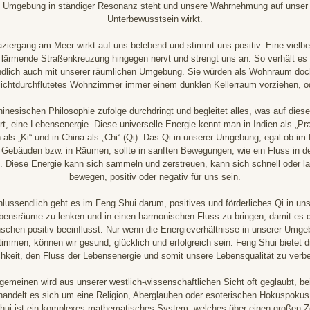
Umgebung in ständiger Resonanz steht und unsere Wahrnehmung auf unser
Unterbewusstsein wirkt.
ziergang am Meer wirkt auf uns belebend und stimmt uns positiv. Eine vielb
 lärmende Straßenkreuzung hingegen nervt und strengt uns an. So verhält es 
ndlich auch mit unserer räumlichen Umgebung. Sie würden als Wohnraum do
 lichtdurchflutetes Wohnzimmer immer einem dunklen Kellerraum vorziehen, o
hinesischen Philosophie zufolge durchdringt und begleitet alles, was auf diese
ert, eine Lebensenergie. Diese universelle Energie kennt man in Indien als „Pra
 als „Ki“ und in China als „Chi“ (Qi). Das Qi in unserer Umgebung, egal ob im 
n Gebäuden bzw. in Räumen, sollte in sanften Bewegungen, wie ein Fluss in de
n. Diese Energie kann sich sammeln und zerstreuen, kann sich schnell oder 
bewegen, positiv oder negativ für uns sein.
lussendlich geht es im Feng Shui darum, positives und förderliches Qi in un
bensräume zu lenken und in einen harmonischen Fluss zu bringen, damit es 
chen positiv beeinflusst. Nur wenn die Energieverhältnisse in unserer Umg
timmen, können wir gesund, glücklich und erfolgreich sein. Feng Shui bietet d
hkeit, den Fluss der Lebensenergie und somit unsere Lebensqualität zu verb
lgemeinen wird aus unserer westlich-wissenschaftlichen Sicht oft geglaubt, be
handelt es sich um eine Religion, Aberglauben oder esoterischen Hokuspokus
hui ist ein komplexes mathematisches System, welches über einen großen Z